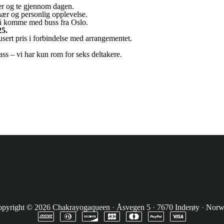
tter og te gjennom dagen.
nær og personlig opplevelse.
 å komme med buss fra Oslo.
25.
dusert pris i forbindelse med arrangementet.
plass – vi har kun rom for seks deltakere.
pyright © 2026
Chakrayogaqueen
·
Åsvegen 5
·
7670 Inderøy
·
Norw