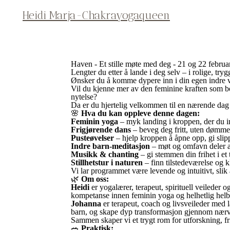
Heidi Marja-Chakrayogaqueen
Haven - Et stille møte med deg - 21 og 22 febru
Lengter du etter å lande i deg selv – i rolige, 
Ønsker du å komme dypere inn i din egen indre v
Vil du kjenne mer av den feminine kraften som bor 
nytelse?
Da er du hjertelig velkommen til en nærende da
🌸
Hva du kan oppleve denne dagen:
Feminin yoga
– myk landing i kroppen, der du inv
Frigjørende dans
– beveg deg fritt, uten dømmer
Pusteøvelser
– hjelp kroppen å åpne opp, gi slipp
Indre barn-meditasjon
– møt og omfavn deler av 
Musikk & chanting
– gi stemmen din frihet i e
Stillhetstur i naturen
– finn tilstedeværelse og 
Vi lar programmet være levende og intuitivt, slik
🌿
Om oss:
Heidi
er yogalærer, terapeut, spirituell veileder o
kompetanse innen feminin yoga og helhetlig helb
Johanna
er terapeut, coach og livsveileder med l
barn, og skape dyp transformasjon gjennom nærv
Sammen skaper vi et trygt rom for utforskning, fr
🥗
Praktisk: