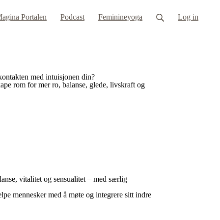
agina Portalen
Podcast
Feminineyoga
Log in
kontakten med intuisjonen din?
ape rom for mer ro, balanse, glede, livskraft og
anse, vitalitet og sensualitet – med særlig
jelpe mennesker med å møte og integrere sitt indre