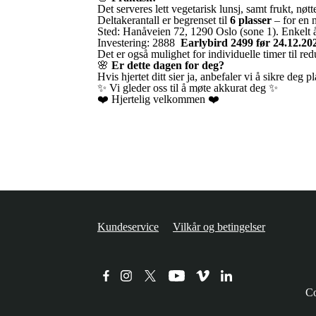
Det serveres lett vegetarisk lunsj, samt frukt, nø
Deltakerantall er begrenset til
6 plasser
– for en 
Sted: Hanåveien 72, 1290 Oslo (sone 1). Enkelt
Investering: 2888
Earlybird 2499 før 24.12.20
Det er også mulighet for individuelle timer til re
🌸
Er dette dagen for deg?
Hvis hjertet ditt sier ja, anbefaler vi å sikre deg 
✨ Vi gleder oss til å møte akkurat deg ✨
❤️ Hjertelig velkommen ❤️
Kundeservice
Vilkår og betingelser
Co