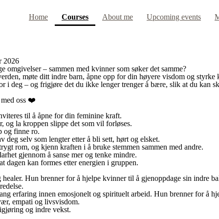
(current)
Home
Courses
About me
Upcoming events
M
ar 2026
trygge omgivelser – sammen med kvinner som søker det samme?
erden, møte ditt indre barn, åpne opp for din høyere visdom og styrke 
i deg – og frigjøre det du ikke lenger trenger å bære, slik at du kan sk
g med oss ❤️
iteres til å åpne for din feminine kraft.
, og la kroppen slippe det som vil forløses.
 og finne ro.
deg selv som lengter etter å bli sett, hørt og elsket.
t trygt rom, og kjenn kraften i å bruke stemmen sammen med andre.
klarhet gjennom å sanse mer og tenke mindre.
 at dagen kan formes etter energien i gruppen.
g healer. Hun brenner for å hjelpe kvinner til å gjenoppdage sin indre bal
redelse.
ang erfaring innen emosjonelt og spirituelt arbeid. Hun brenner for å h
ær, empati og livsvisdom.
igjøring og indre vekst.