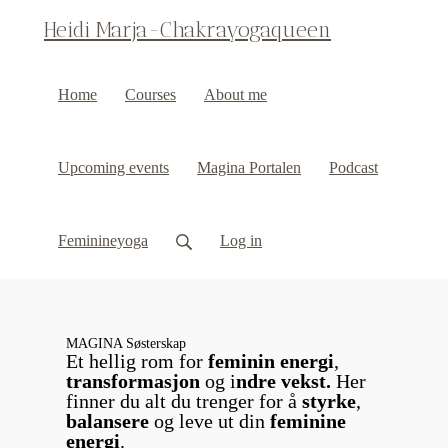
Heidi Marja-Chakrayogaqueen
Home
Courses
About me
Upcoming events
Magina Portalen
Podcast
Feminineyoga
Log in
MAGINA Søsterskap
Et hellig rom for
feminin energi
,
transformasjon
og i
ndre vekst.
Her
finner du alt du trenger for å
styrke
,
balansere
og leve ut din
feminine
energi
.