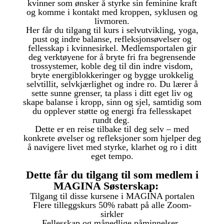
kvinner som ønsker å styrke sin feminine kraft
og komme i kontakt med kroppen, syklusen og
livmoren.
Her får du tilgang til kurs i selvutvikling, yoga,
pust og indre balanse, refleksjonsøvelser og
fellesskap i kvinnesirkel. Medlemsportalen gir
deg verktøyene for å bryte fri fra begrensende
trossystemer, koble deg til din indre visdom,
bryte energiblokkeringer og bygge urokkelig
selvtillit, selvkjærlighet og indre ro.
Du lærer å
sette sunne grenser, ta plass i ditt eget liv og
skape balanse i kropp, sinn og sjel, samtidig som
du opplever støtte og energi fra fellesskapet
rundt deg.
Dette er en reise tilbake til deg selv – med
konkrete øvelser og refleksjoner som hjelper deg
å navigere livet med styrke, klarhet og ro i ditt
eget tempo.
Dette får du tilgang til som medlem i
MAGINA Søsterskap:
Tilgang til disse kursene i MAGINA portalen
Flere tilleggskurs 50% rabatt på alle Zoom-
sirkler
Fellesskap og månedlige påminnelser.